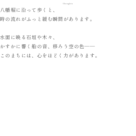
Thoughts
八幡堀に沿って歩くと、
時の流れがふっと緩む瞬間があります。
水面に映る石垣や木々、
かすかに響く船の音、移ろう空の色——
このまちには、
心をほどく力
があります。