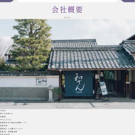
会社概要
About
会社名
株式会社和でん
所在地
〒523-0821
滋賀県近江八幡市多賀町７４３
事業内容
遊覧船による観光サービス
飲食店、花関連事業
代表取締役