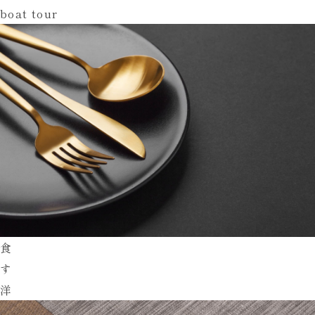
boat tour
食
す
洋