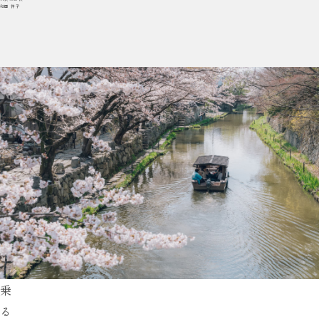
和田 祥子
乗
る