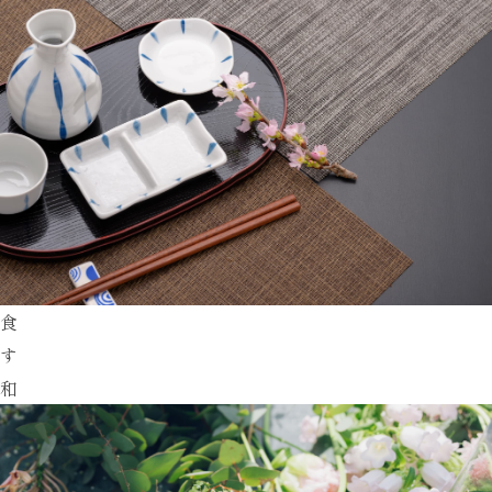
食
す
和