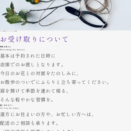
2~3箇所プラン（3,300円）
お受け取りについて
季節を迎えに
Welcoming the Season
基本は予約された日時に
店頭でのお渡しとなります。
今日のお花との対面をたのしみに、
お散歩のついでにふらりと
立ち寄ってください。
扉を開けて季節を連れて帰る、
そんな軽やかな習慣を。
遠くのあなたへ
To You Far Away
遠方にお住まいの方や、
お忙しい方へは、
配送のご相談も承ります。