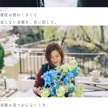
Gratitude
感謝や敬意を伝える
普段は照れくさくて
言えない言葉を、花に託して。
Sympathy
想いを寄せる・寄り添う
言葉が見つからないとき、