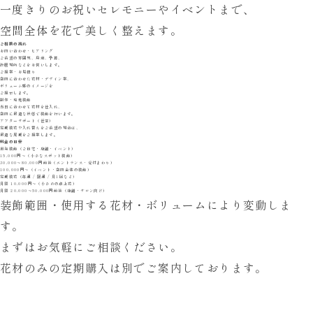
一度きりのお祝いセレモニーやイベントまで、
空間全体を花で美しく整えます。
ご相談の流れ
お問い合わせ・ヒアリング
ご希望の雰囲気、用途、予算、
設置場所などをお伺いします。
ご提案・お見積り
空間に合わせた花材・デザイン案、
ボリューム感のイメージを
ご提示します。
制作・現地装飾
当日に合わせて花材を仕入れ、
空間に最適な状態で装飾を行います。
アフターサポート（任意）
定期装花や入れ替えをご希望の場合は、
最適な周期をご提案します。
料金の目安
単発装飾（ご自宅・店舗・イベント）
15,000円〜
（小さなスポット装飾）
30,000〜80,000円前後
（エントランス・受付まわり）
100,000円〜
（イベント・空間全体の装飾）
定期装花（毎週 / 隔週 / 月1回など）
月額 10,000円〜
（小さめの卓上花）
月額 20,000〜50,000円前後
（店舗・サロン向け）
装飾範囲・使用する花材・
ボリュームにより変動しま
す。
まずはお気軽にご相談ください。
花材のみの定期購入は
別でご案内しております。