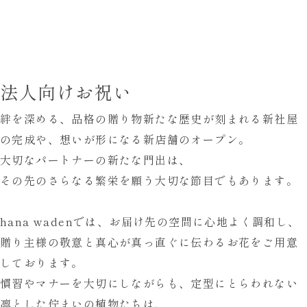
法人向けお祝い
絆を深める、品格の贈り物
新たな歴史が刻まれる新社屋
の完成や、
想いが形になる新店舗のオープン。
大切なパートナーの新たな門出は、
その先のさらなる繁栄を願う
大切な節目でもあります。
hana wadenでは、
お届け先の空間に心地よく調和し、
贈り主様の敬意と真心が
真っ直ぐに伝わるお花をご用意
しております。
慣習やマナーを大切にしながらも、
定型にとらわれない
凛とした佇まいの植物たちは、