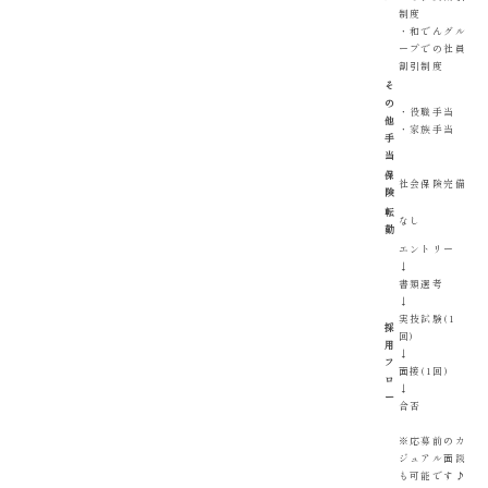
制度
・和でんグル
ープでの社員
割引制度
そ
の
・役職手当
他
・家族手当
手
当
保
社会保険完備
険
転
なし
勤
エントリー
↓
書類選考
↓
実技試験(1
採
回)
用
↓
フ
面接(1回)
ロ
↓
ー
合否
※応募前のカ
ジュアル面談
も可能です♪