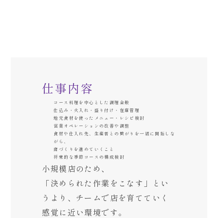
仕事内容
コース料理を中心とした調理全般
仕込み・火入れ・盛り付け・在庫管理
地元食材を使ったメニュー・レシピ検討
営業オペレーションの改善や調整
食材や仕入れ先、生産者との繋がりを一緒に開拓しな
がら、
店づくりを進めていくこと
将来的な季節コースの構成検討
小規模店のため、
「決められた作業をこなす」とい
うより、
チームで店を育てていく
感覚に
近い環境です。