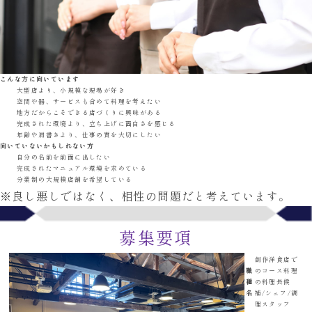
こんな方に向いています
大型店より、小規模な現場が好き
空間や器、サービスも含めて
料理を考えたい
地方だからこそできる店づくりに
興味がある
完成された環境より、
立ち上げに面白さを感じる
年齢や肩書きより、
仕事の質を大切にしたい
向いていないかもしれない方
自分の名前を前面に出したい
完成されたマニュアル環境を求めている
分業制の大規模店舗を希望している
※良し悪しではなく、
相性の問題だと考えています。
募集要項
創作洋食店で
職
のコース料理
種
の
料理長候
名
補/シェフ/調
理スタッフ