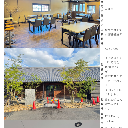
雇
用
正社員
形
態
求
め
る
飲食店厨房で
資
の調理経験者
格
等
9:00-17:00
（上記のうち
1日7時間労
勤
働/休憩60
務
分）
時
※将来的にデ
間
ィナー予約日
は
16:00-22:00シ
フトもあり
勤
滋賀県近江八
務
幡市多賀町
地
743
事
TERRA by
業
waden
所