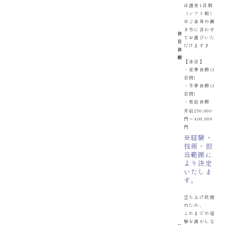
は週休1日制
（シフト制）
※ご自身の働
き方に合わせ
休
てお選びいた
日
だけます♪
休
暇
【休日】
・夏季休暇(3
日間)
・冬季休暇(3
日間)
・有給休暇
月給250,000
円〜400,000
円
※経験・
技術・担
当範囲に
より決定
いたしま
す。
立ち上げ段階
のため、
これまでの経
験を活かしな