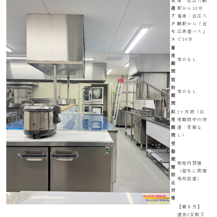
交
車：近江八幡
通
駅から10分
ア
電車：近江八
ク
幡駅から「近
セ
江鉄道バス」
ス
で10分
雇
用
定めなし
期
間
契
約
定めなし
期
間
試
2ヶ月間（試
用
用期間中の待
期
遇：変動な
間
し）
受
動
喫
敷地内禁煙
煙
（屋外に喫煙
防
場所設置）
止
対
策
【働き方】
週休2日制又