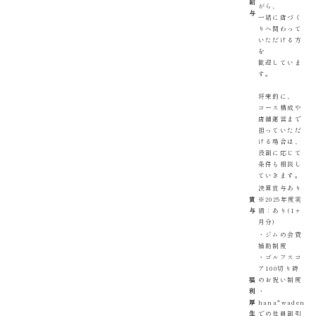
給
がら、
与
一緒に店づく
りへ関わって
いただける方
を
歓迎していま
す。
将来的に、
コース構成や
店舗運営まで
担っていただ
ける場合は、
役割に応じて
条件も相談し
ていきます。
決算賞与あり
賞
※2025年度実
与
績：あり(1ヶ
月分)
・ジムの会費
補助制度
・ゴルフスコ
ア100切り時
福
のお祝い制度
利
・
厚
hana*waden
生
での社員割引