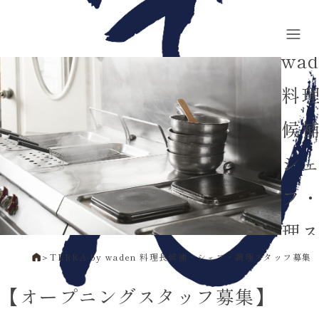
by
wad
料
候
シ
フ
理
＞
TERRA by waden 料理長候補・シェフ・調理スタッフ募集
ッ
【オープニングスタッフ募集】
集